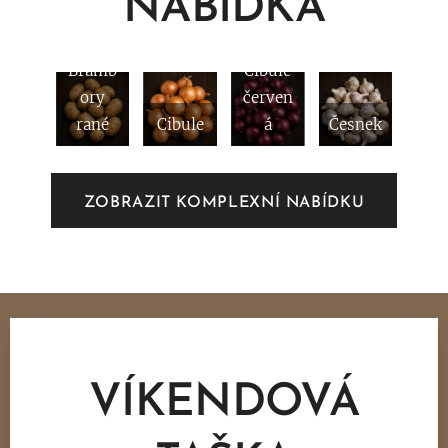
NABÍDKA
Bramb
Cibule
ory
červen
rané
Cibule
á
Česnek
ZOBRAZIT KOMPLEXNÍ NABÍDKU
VÍKENDOVÁ