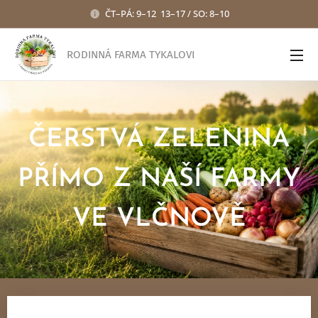
ČT–PÁ: 9–12 13–17 / SO: 8–10
RODINNÁ FARMA TYKALOVI
ČERSTVÁ ZELENINA
PŘÍMO Z NAŠÍ FARMY
VE VLČNOVĚ