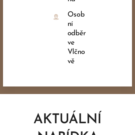
Osob
ní
odběr
ve
Vlčno
vě
AKTUÁLNÍ