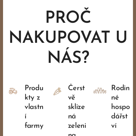
PROČ
NAKUPOVAT U
NÁS?
Produ
Čerst
Rodin
kty z
vě
né
vlastn
sklize
hospo
í
ná
dářst
farmy
zeleni
ví
na